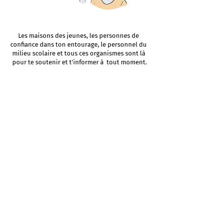
Les maisons des jeunes, les personnes de
confiance dans ton entourage, le personnel du
milieu scolaire et tous ces organismes sont là
pour te soutenir et t'informer à tout moment.
Le bottin de resources,
c'est par ici
!
Suis-nous sur
Instagram et Facebook